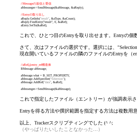
//Messageの送信と受信
aMessneger->SendMessage(&aMessage, &aReply);
//Entryの取り出し
aReply.GetInfo(
"result"
, &aType, &aCount);
aReply.FindEntry("result", 0, &aRef);
aEntry.SetTo(&aRef);
これで、ひとつ目のEntryを取り出せます。Entryの個数
さて、次はファイルの選択です。選択には、"Selection"
現在開いているファイルの隣のファイルのEntryを（ent
//aRefはentry_ref構造体
BMessage aMessage;
aMessage.what = B_SET_PROPERTY;
aMessage.AddSpecifier(
"Selection"
);
aMessage.AddRef(
"data"
, &aRef);
aMessenger->SendMessage(&aMessage);
これで指定したファイル（エントリー）が強調表示さ
Entryを得る方法や撰択範囲を指定する方法は複数
以上、Trackerスクリプティングでした (^ ^;
（やっぱりたいしたことなかった…）