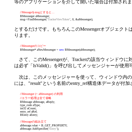
等のアプリケーションを介して開いた場合は付加されません。M
//Messageをmsgとすると…
BMessneger aMessenger;
msg->FindMessenger(
"TrackerViewToken"
, 0, &aMessenger);
とするだけです。もちろんこのMessengerオブジェ
ります。
//Messengerのコピー
BMessenger* aNewMessenger =
new
BMessenger(aMessenger);
さて、このMessengerが、Trackerの該当ウィンド
は必ず「IsValid()」を呼び出してメッセンジャーが
次は、このメッセンジャーを使って、ウィンドウ内のファイル
には、"result"という名前のentry_ref構造体データが
//Messenger (= aMessenger) の利用
//エラー処理は全て省略
BMessage aMessage, aReply;
type_code aType;
int32 aCount;
entry_ref aRef;
BEntry aEntry;
//Messageの組み立て
aMessage.what = B_GET_PROPERTY;
aMessage.AddSpecifier(
"Entry"
);