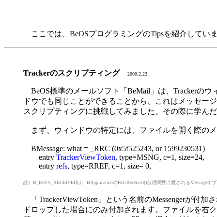
ここでは、BeOSプログラミングのTipsを紹介してい
Trackerのスクリプティング
2000.2.22
BeOS標準のメールソフト「BeMail」は、Tracke
ドウでも同じことができることから、これはメッセージシス
スクリプティングに挑戦してみました。その際に学んだ
まず、ウィンドウの特定には、ファイルを開く際のメッセージ
BMessage: what = _RRC (0x5f525243, or 1599230531)
entry
TrackerViewToken
, type=MSNG, c=1, size=24,
entry
refs
, type=RREF, c=1, size= 0,
註）B_REFS_RECEIVEDは、BApplicationのRefsReceived()仮想関数に渡されるMes
「TrackerViewToken」という名前のMessen
ドロップした場合にのみ付加されます。ファイルを右クリック