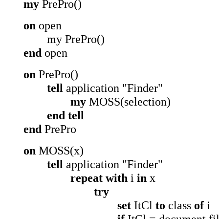
my
PrePro()
on
open
my PrePro()
end
open
on
PrePro()
tell
application "Finder"
my
MOSS(selection)
end tell
end
PrePro
on
MOSS(x)
tell
application "Finder"
repeat with
i
in
x
try
set
ItCl
to
class
of
i
if
ItCl = document fi