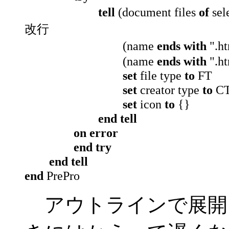
tell
(document files
of
sel
改行
(name
ends with
".h
(name
ends with
".h
set
file type
to
FT
set
creator type
to
C
set
icon
to
{}
end tell
on error
end try
end tell
end
PrePro
アウトラインで展開