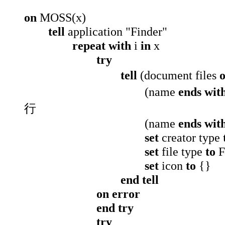
on
MOSS(x)
tell
application "Finder"
repeat with
i
in
x
try
tell
(document files
o
(name
ends wit
行
(name
ends wit
set
creator type
set
file type
to
F
set
icon
to
{}
end tell
on error
end try
try