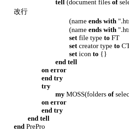
tell
(document files
of
sel
改行
(name
ends with
".h
(name
ends with
".h
set
file type
to
FT
set
creator type
to
C
set
icon
to
{}
end tell
on error
end try
try
my
MOSS(folders
of
selec
on error
end try
end tell
end
PrePro