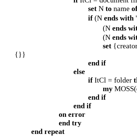
set
N
to
name
o
if
(N
ends with
"
(N
ends wi
(N
ends wi
set
{creato
{}}
end if
else
if
ItCl = folder
my
MOSS(
end if
end if
on error
end try
end repeat